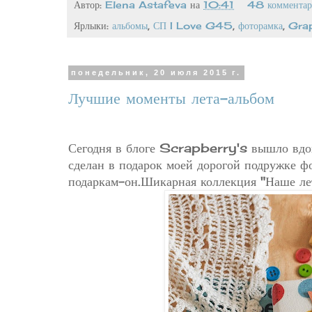
Автор:
Elena Astafeva
на
10:41
48 комментар
Ярлыки:
альбомы
,
СП I Love G45
,
фоторамка
,
Gra
понедельник, 20 июля 2015 г.
Лучшие моменты лета-альбом
Сегодня в блоге Scrapberry's вышло вдох
сделан в подарок моей дорогой подружке ф
подаркам-он.Шикарная коллекция "Наше лето