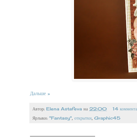
Дальше »
Автор:
Elena Astafeva
на
22:00
14 коммент
Ярлыки:
"Fantasy"
,
открытки
,
Graphic45