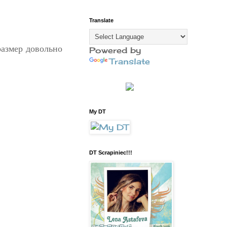
Translate
азмер довольно
Powered by
Translate
My DT
DT Scrapiniec!!!