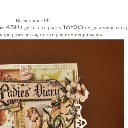
Всем привет!!!!
c 45!!! Сделала открытку 16*20 см, для меня этот р
 где разгуляться, но все равно - непривычно.