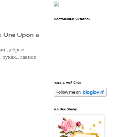
Постоянные читатели
ции One Upon a
ами добрые
 руках.Главное
читать мой блог
я в Bee Shaby