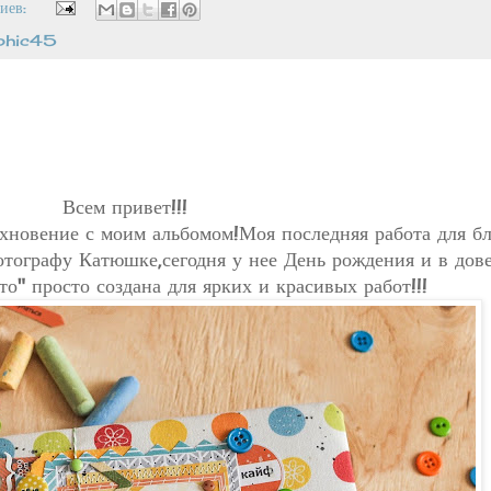
иев:
phic45
Всем привет!!!
новение с моим альбомом!Моя последняя работа для бл
отографу Катюшке,сегодня у нее День рождения и в дове
" просто создана для ярких и красивых работ!!!