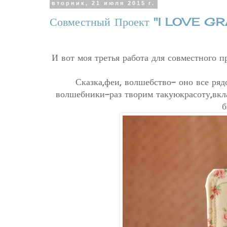
вторник, 21 июля 2015 г.
Совместный Проект "I LOVE GRA
И вот моя третья работа для совместного п
Сказка,феи, волшебство- оно все ряд
волшебники-раз творим такуюкрасоту,вкл
б